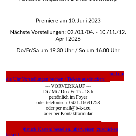
Premiere am 10. Juni 2023
Nächste Vorstellungen: 02./03./04. - 10./11./12.
April 2026
Do/Fr/Sa um 19.30 Uhr / So um 16.00 Uhr
---- TICKETS DIREKT ---- (c/o Nordwest-Ticket rund um
die Uhr Vorstellungen buchen / Tickets ausdrucken)
--- VORVERKAUF ---
Di / Mi / Do / Fr 15 - 18 h
persönlich im Foyer
oder telefonisch 0421-16691758
oder per mail@b-k-t.eu
oder per Kontaktformular
---- WEBSHOP ---- (Gutscheine / Abos / CDs /
Mordsfrühstück-Karten: bestellen, überweisen, zuschicken
lassen)