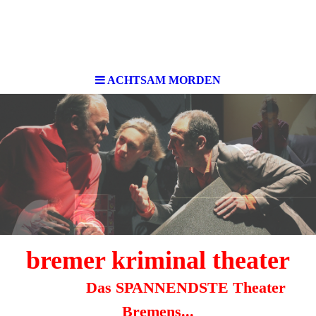
ACHTSAM MORDEN
bremer kri
minal theater
Das SPANNENDSTE Theater
Bremens...