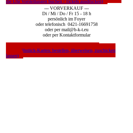
die Uhr Vorstellungen buchen / Tickets ausdrucken)
--- VORVERKAUF ---
Di / Mi / Do / Fr 15 - 18 h
persönlich im Foyer
oder telefonisch 0421-16691758
oder per mail@b-k-t.eu
oder per Kontaktformular
---- WEBSHOP ---- (Gutscheine / Abos / CDs /
Mordsfrühstück-Karten: bestellen, überweisen, zuschicken
lassen)