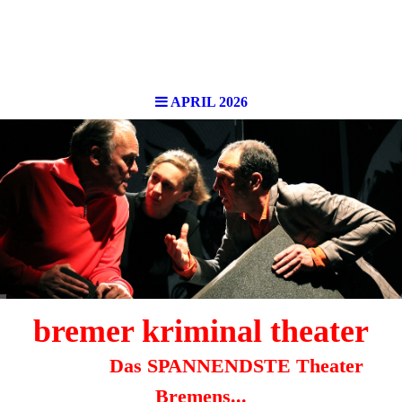
APRIL 2026
bremer kri
minal theater
Das SPANNENDSTE Theater
Bremens...