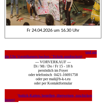
Fr 24.04.2026 um 16.30 Uhr
---- TICKETS DIREKT ---- (c/o Nordwest-Ticket rund um
die Uhr Vorstellungen buchen / Tickets ausdrucken)
--- VORVERKAUF ---
Di / Mi / Do / Fr 15 - 18 h
persönlich im Foyer
oder telefonisch 0421-16691758
oder per mail@b-k-t.eu
oder per Kontaktformular
---- WEBSHOP ---- (Gutscheine / Abos / CDs /
Mordsfrühstück-Karten: bestellen, überweisen, zuschicken
lassen)