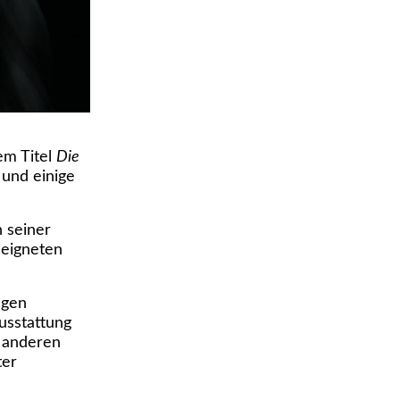
em Titel
Die
 und einige
 seiner
eeigneten
igen
usstattung
m anderen
ter