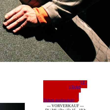
---- TICKETS DIREKT -
--- (c/o Nordwest-Ticket
rund um die Uhr
Vorstellungen buchen /
Tickets ausdrucken)
--- VORVERKAUF ---