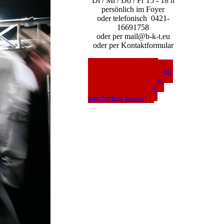
Di / Mi / Do / Fr 15 - 18 h
persönlich im Foyer
oder telefonisch 0421-
16691758
oder per mail@b-k-t.eu
oder per Kontaktformular
---- WEBSHOP ----
(Gutscheine / Abos / CDs /
Mordsfrühstück-Karten:
bestellen, überweisen,
zuschicken lassen)