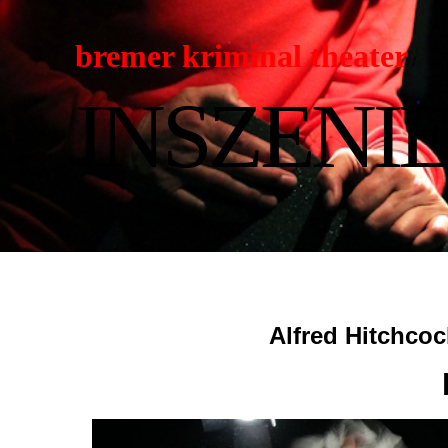
bremer kri
minal theater
/
Da
INSZENI
Alfred Hitchcoc