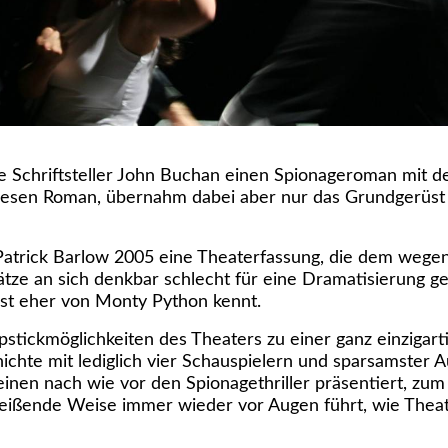
he Schriftsteller John Buchan einen Spionageroman mit d
 diesen Roman, übernahm dabei aber nur das Grundgerüst
Patrick Barlow 2005
eine Theaterfassung, die dem wegen
tze an sich denkbar schlecht für eine Dramatisierung g
onst eher von Monty Python kennt.
apstickmöglichkeiten des Theaters zu einer ganz einzigart
chte mit lediglich vier Schauspielern und sparsamster A
einen nach wie vor den Spionagethriller präsentiert, zu
inreißende Weise immer wieder vor Augen führt, wie Thea